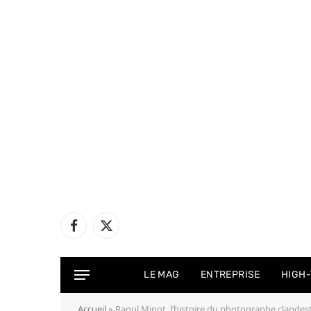
Facebook
X
(Twitter)
LE MAG
ENTREPRISE
HIGH
Accueil
»
Raoul Minot, l’histoire du photographe clandes