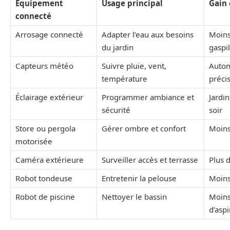
Équipement
Usage principal
Gain 
connecté
Arrosage connecté
Adapter l’eau aux besoins
Moins
du jardin
gaspi
Capteurs météo
Suivre pluie, vent,
Autom
température
préci
Éclairage extérieur
Programmer ambiance et
Jardin
sécurité
soir
Store ou pergola
Gérer ombre et confort
Moins
motorisée
Caméra extérieure
Surveiller accès et terrasse
Plus d
Robot tondeuse
Entretenir la pelouse
Moins
Robot de piscine
Nettoyer le bassin
Moins
d’aspi