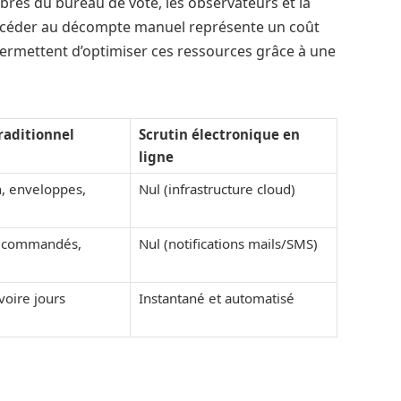
bres du bureau de vote, les observateurs et la
 procéder au décompte manuel représente un coût
permettent d’optimiser ces ressources grâce à une
raditionnel
Scrutin électronique en
ligne
n, enveloppes,
Nul (infrastructure cloud)
recommandés,
Nul (notifications mails/SMS)
voire jours
Instantané et automatisé