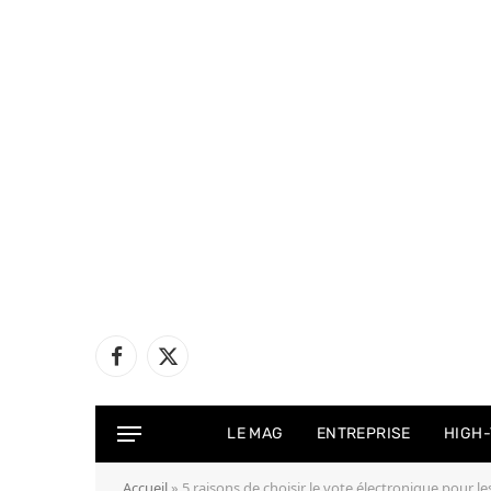
Facebook
X
(Twitter)
LE MAG
ENTREPRISE
HIGH
Accueil
»
5 raisons de choisir le vote électronique pour le