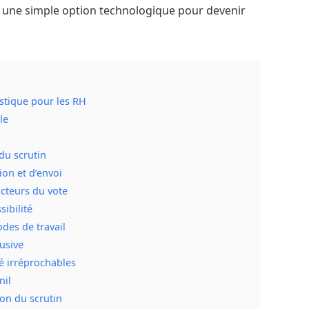
e une simple option technologique pour devenir
istique pour les RH
le
du scrutin
ion et d’envoi
acteurs du vote
sibilité
es de travail
lusive
té irréprochables
nil
ion du scrutin